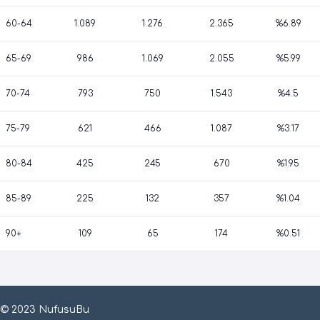
60-64
1.089
1.276
2.365
%6.89
65-69
986
1.069
2.055
%5.99
70-74
793
750
1.543
%4.5
75-79
621
466
1.087
%3.17
80-84
425
245
670
%1.95
85-89
225
132
357
%1.04
90+
109
65
174
%0.51
© 2023 NufusuBu