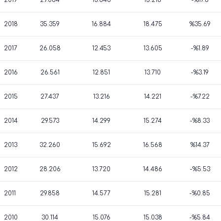
2019
29.064
13.848
15.216
-%17.8
2018
35.359
16.884
18.475
%35.69
2017
26.058
12.453
13.605
-%1.89
2016
26.561
12.851
13.710
-%3.19
2015
27.437
13.216
14.221
-%7.22
2014
29.573
14.299
15.274
-%8.33
2013
32.260
15.692
16.568
%14.37
2012
28.206
13.720
14.486
-%5.53
2011
29.858
14.577
15.281
-%0.85
2010
30.114
15.076
15.038
-%5.84