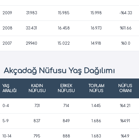
2009
31.983
15.985
15.998
-%4.33
2008
33.431
16.458
16.973
%11.66
2007
29.940
15.022
14.918
%0.0
Akçadağ Nüfusu Yaş Dağılımı
YAŞ
KADIN
ERKEK
TOPLAM
NÜFUS
ARALIĞI
NÜFUSU
NÜFUSU
NÜFUS
ORANI
0-4
731
714
1.445
%4.21
5-9
837
849
1.686
%4.91
10-14
795
888
1.683
%4.9