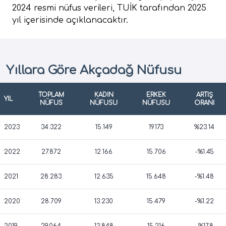
2024 resmi nüfus verileri, TUİK tarafından 2025
yıl içerisinde açıklanacaktır.
Yıllara Göre Akçadağ Nüfusu
TOPLAM
KADIN
ERKEK
ARTIŞ
YIL
NÜFUS
NÜFUSU
NÜFUSU
ORANI
2023
34.322
15.149
19.173
%23.14
2022
27.872
12.166
15.706
-%1.45
2021
28.283
12.635
15.648
-%1.48
2020
28.709
13.230
15.479
-%1.22