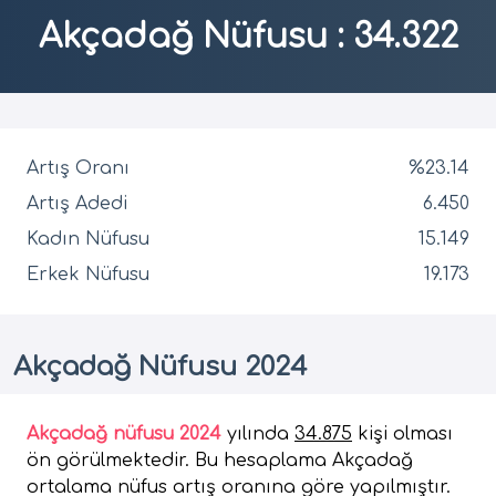
Akçadağ Nüfusu
:
34.322
Artış Oranı
%23.14
Artış Adedi
6.450
Kadın Nüfusu
15.149
Erkek Nüfusu
19.173
Akçadağ Nüfusu 2024
Akçadağ nüfusu 2024
yılında
34.875
kişi olması
ön görülmektedir. Bu hesaplama Akçadağ
ortalama nüfus artış oranına göre yapılmıştır.