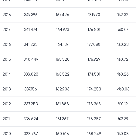
2019
348.115
168.292
179.823
-%0.37
2018
349.396
167.426
181.970
%2.32
2017
341.474
164.973
176.501
%0.07
2016
341.225
164.137
177.088
%0.23
2015
340.449
163.520
176.929
%0.72
2014
338.023
163.522
174.501
%0.26
2013
337.156
162.903
174.253
-%0.03
2012
337.253
161.888
175.365
%0.19
2011
336.624
161.367
175.257
%2.39
2010
328.767
160.518
168.249
%0.08