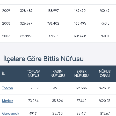
2009
328.489
158.997
169.492
%0.49
2008
326.897
158.402
168.495
-%0.3
2007
327.886
159.218
168.668
%0.0
İlçelere Göre Bitlis Nüfusu
TOPLAM
KADIN
ERKEK
NÜFUS
İL
NÜFUS
NÜFUSU
NÜFUSU
ORANI
Tatvan
102.036
49.151
52.885
%28.36
Merkez
73.264
35.824
37.440
%20.37
Güroymak
49.161
23.760
25.401
%13.67