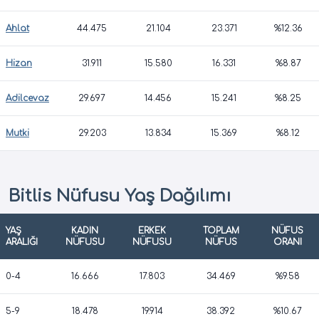
Ahlat
44.475
21.104
23.371
%12.36
Hizan
31.911
15.580
16.331
%8.87
Adilcevaz
29.697
14.456
15.241
%8.25
Mutki
29.203
13.834
15.369
%8.12
Bitlis Nüfusu Yaş Dağılımı
YAŞ
KADIN
ERKEK
TOPLAM
NÜFUS
ARALIĞI
NÜFUSU
NÜFUSU
NÜFUS
ORANI
0-4
16.666
17.803
34.469
%9.58
5-9
18.478
19.914
38.392
%10.67