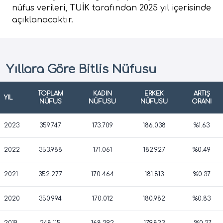
nüfus verileri, TUİK tarafından 2025 yıl içerisinde
açıklanacaktır.
Yıllara Göre Bitlis Nüfusu
TOPLAM
KADIN
ERKEK
ARTIŞ
YIL
NÜFUS
NÜFUSU
NÜFUSU
ORANI
2023
359.747
173.709
186.038
%1.63
2022
353.988
171.061
182.927
%0.49
2021
352.277
170.464
181.813
%0.37
2020
350.994
170.012
180.982
%0.83