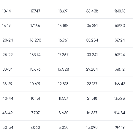
10-14
17.747
18.691
36.438
%10.13
15-19
17.166
18.185
35.351
%9.83
20-24
16.293
16.961
33.254
%9.24
25-29
15.974
17.267
33.241
%9.24
30-34
13.676
15.528
29.204
%8.12
35-39
10.619
12.518
23.137
%6.43
40-44
10.181
11.337
21.518
%5.98
45-49
7.707
8.630
16.337
%4.54
50-54
7.060
8.030
15.090
%4.19