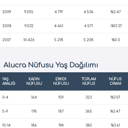
2009
9.255
4.719
4.536
%2.47
2008
9.032
4.461
4.571
-%13.37
2007
10.426
5.218
5.208
%0.0
Alucra Nüfusu Yaş Dağılımı
YAŞ
KADIN
ERKEK
TOPLAM
NÜFUS
ARALIĞI
NÜFUSU
NÜFUSU
NÜFUS
ORANI
0-4
164
159
323
%3.07
5-9
178
187
365
%3.47
10-14
186
194
380
%3.61