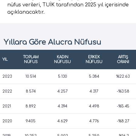
nüfus verileri, TUİK tarafından 2025 yıl içerisinde
açıklanacaktır.
Yıllara Göre Alucra Nüfusu
TOPLAM
KADIN
ERKEK
ARTIŞ
YIL
NÜFUS
NÜFUSU
NÜFUSU
ORANI
2023
10.514
5.130
5.384
%22.63
2022
8.574
4.257
4.317
-%3.58
2021
8.892
4.394
4.498
-%5.45
2020
9.405
4.629
4.776
-%8.27