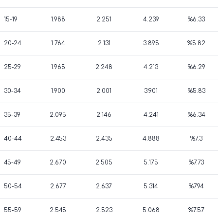
15-19
1.988
2.251
4.239
%6.33
20-24
1.764
2.131
3.895
%5.82
25-29
1.965
2.248
4.213
%6.29
30-34
1.900
2.001
3.901
%5.83
35-39
2.095
2.146
4.241
%6.34
40-44
2.453
2.435
4.888
%7.3
45-49
2.670
2.505
5.175
%7.73
50-54
2.677
2.637
5.314
%7.94
55-59
2.545
2.523
5.068
%7.57