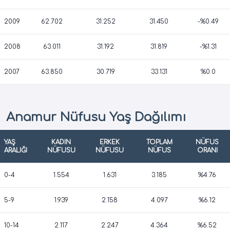
2009
62.702
31.252
31.450
-%0.49
2008
63.011
31.192
31.819
-%1.31
2007
63.850
30.719
33.131
%0.0
Anamur Nüfusu Yaş Dağılımı
YAŞ
KADIN
ERKEK
TOPLAM
NÜFUS
ARALIĞI
NÜFUSU
NÜFUSU
NÜFUS
ORANI
0-4
1.554
1.631
3.185
%4.76
5-9
1.939
2.158
4.097
%6.12
10-14
2.117
2.247
4.364
%6.52