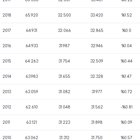
2019
66.068
32.607
33.461
%0.22
2018
65.920
32.500
33.420
%1.52
2017
64.931
32.066
32.865
%0.0
2016
64.933
31.987
32.946
%1.04
2015
64.263
31.754
32.509
%0.44
2014
63.983
31.655
32.328
%1.47
2013
63.059
31.082
31.977
%0.72
2012
62.610
31.048
31.562
-%0.81
2011
63.121
31.223
31.898
%0.09
2010
63.062
31.312
31.750
%0.57