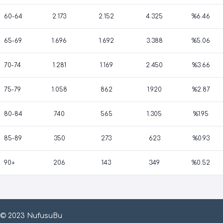
60-64
2.173
2.152
4.325
%6.46
65-69
1.696
1.692
3.388
%5.06
70-74
1.281
1.169
2.450
%3.66
75-79
1.058
862
1.920
%2.87
80-84
740
565
1.305
%1.95
85-89
350
273
623
%0.93
90+
206
143
349
%0.52
© 2023 NufusuBu