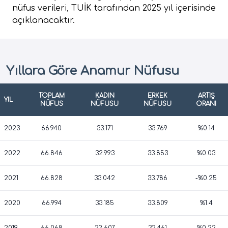
nüfus verileri, TUİK tarafından 2025 yıl içerisinde
açıklanacaktır.
Yıllara Göre Anamur Nüfusu
TOPLAM
KADIN
ERKEK
ARTIŞ
YIL
NÜFUS
NÜFUSU
NÜFUSU
ORANI
2023
66.940
33.171
33.769
%0.14
2022
66.846
32.993
33.853
%0.03
2021
66.828
33.042
33.786
-%0.25
2020
66.994
33.185
33.809
%1.4