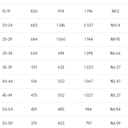
15-19
820
974
1.794
%9.2
20-24
682
1.345
2.027
%10.4
25-29
684
1.060
1.744
%8.95
30-34
604
694
1.298
%6.66
35-39
591
632
1.223
%6.27
40-44
514
553
1.067
%5.47
45-49
475
552
1.027
%5.27
50-54
459
485
944
%4.84
55-59
375
422
797
%4.09