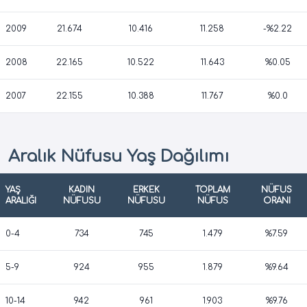
2009
21.674
10.416
11.258
-%2.22
2008
22.165
10.522
11.643
%0.05
2007
22.155
10.388
11.767
%0.0
Aralık Nüfusu Yaş Dağılımı
YAŞ
KADIN
ERKEK
TOPLAM
NÜFUS
ARALIĞI
NÜFUSU
NÜFUSU
NÜFUS
ORANI
0-4
734
745
1.479
%7.59
5-9
924
955
1.879
%9.64
10-14
942
961
1.903
%9.76