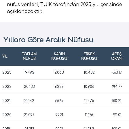
nüfus verileri, TUİK tarafından 2025 yıl içerisinde
açıklanacaktır.
Yıllara Göre Aralık Nüfusu
TOPLAM
KADIN
ERKEK
ARTIŞ
YIL
NÜFUS
NÜFUSU
NÜFUSU
ORANI
2023
19.495
9.063
10.432
-%3.17
2022
20.133
9.227
10.906
-%4.77
2021
21.142
9.667
11.475
%0.21
2020
21.097
9.921
11.176
-%1.01