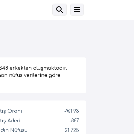
.348 erkekten oluşmaktadır.
nan nüfus verilerine göre,
tış Oranı
-%1.93
tış Adedi
-887
dın Nüfusu
21.725