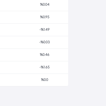
%0.04
%0.95
-%1.49
-%0.03
%0.46
-%1.65
%0.0