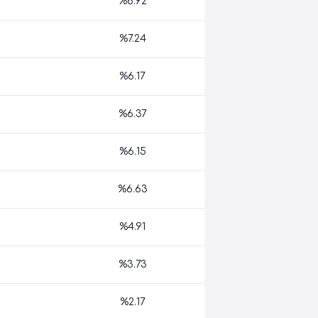
%6.92
%7.24
%6.17
%6.37
%6.15
%6.63
%4.91
%3.73
%2.17