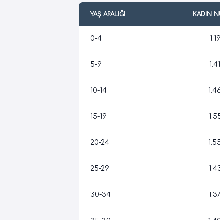
YAŞ ARALIĞI
KADIN 
0-4
1.1
5-9
1.4
10-14
1.4
15-19
1.5
20-24
1.5
25-29
1.4
30-34
1.3