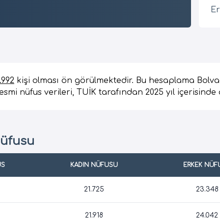
Er
.992
kişi olması ön görülmektedir. Bu hesaplama Bolva
smi nüfus verileri, TUİK tarafından 2025 yıl içerisinde 
Nüfusu
US
KADIN NÜFUSU
ERKEK NÜF
21.725
23.348
21.918
24.042