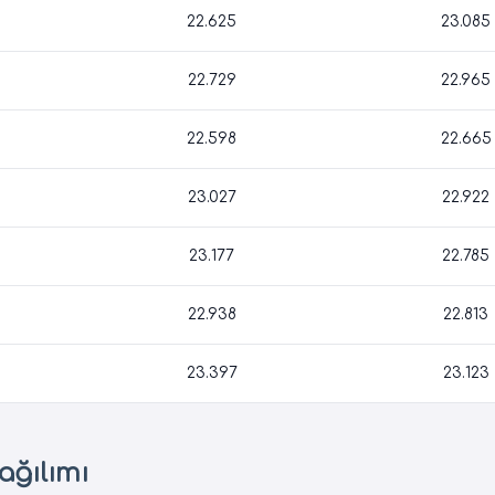
22.625
23.085
22.729
22.965
22.598
22.665
23.027
22.922
23.177
22.785
22.938
22.813
23.397
23.123
ağılımı