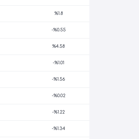
%1.8
-%0.55
%4.58
-%1.01
-%1.56
-%0.02
-%1.22
-%1.34