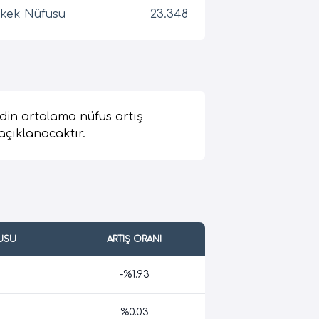
kek Nüfusu
23.348
din ortalama nüfus artış
açıklanacaktır.
USU
ARTIŞ ORANI
-%1.93
%0.03