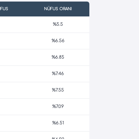
ÜFUS
NÜFUS ORANI
%5.5
%6.56
%6.85
%7.46
%7.55
%7.09
%6.51