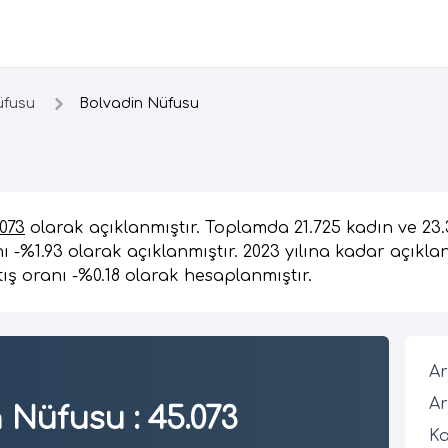
üfusu
Bolvadin Nüfusu
.073
olarak açıklanmıştır. Toplamda 21.725 kadın ve 23
ı -%1.93 olarak açıklanmıştır. 2023 yılına kadar açıkla
ış oranı -%0.18 olarak hesaplanmıştır.
Ar
Ar
n Nüfusu
:
45.073
Ka