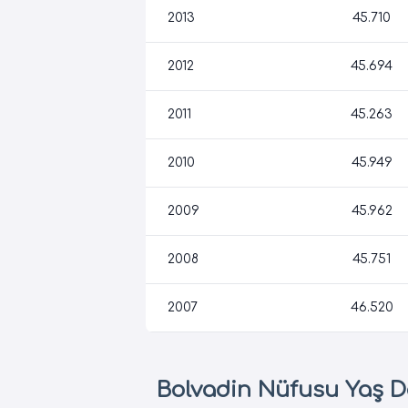
2013
45.710
2012
45.694
2011
45.263
2010
45.949
2009
45.962
2008
45.751
2007
46.520
Bolvadin Nüfusu Yaş D