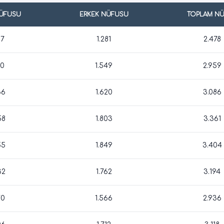
NÜFUSU
ERKEK NÜFUSU
TOPLAM N
97
1.281
2.478
10
1.549
2.959
66
1.620
3.086
58
1.803
3.361
55
1.849
3.404
32
1.762
3.194
70
1.566
2.936