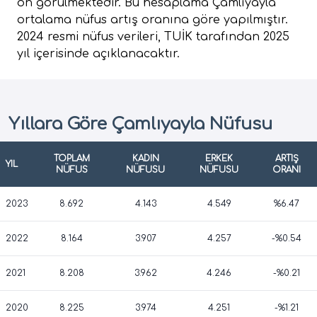
ön görülmektedir. Bu hesaplama Çamlıyayla
ortalama nüfus artış oranına göre yapılmıştır.
2024 resmi nüfus verileri, TUİK tarafından 2025
yıl içerisinde açıklanacaktır.
Yıllara Göre Çamlıyayla Nüfusu
TOPLAM
KADIN
ERKEK
ARTIŞ
YIL
NÜFUS
NÜFUSU
NÜFUSU
ORANI
2023
8.692
4.143
4.549
%6.47
2022
8.164
3.907
4.257
-%0.54
2021
8.208
3.962
4.246
-%0.21
2020
8.225
3.974
4.251
-%1.21