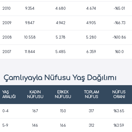
2010
9.354
4.680
4.674
-%5.01
2009
9.847
4.942
4.905
-%6.73
2008
10.558
5.278
5.280
-%10.86
2007
11.844
5.485
6.359
%0.0
Çamlıyayla Nüfusu Yaş Dağılımı
YAŞ
KADIN
ERKEK
TOPLAM
NÜFUS
ARALIĞI
NÜFUSU
NÜFUSU
NÜFUS
ORANI
0-4
167
150
317
%3.65
5-9
146
166
312
%3.59