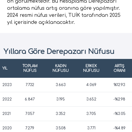
ön görülmektedir. Bu hesaplama Derepazarı
ortalama nüfus artış oranına göre yapılmıştır.
2024 resmi nüfus verileri, TUİK tarafından 2025
yıl içerisinde açıklanacaktır.
Yıllara Göre Derepazarı Nüfusu
TOPLAM
KADIN
ERKEK
ARTIŞ
YIL
NÜFUS
NÜFUSU
NÜFUSU
ORANI
2023
7.732
3.663
4.069
%12.93
2022
6.847
3.195
3.652
-%2.98
2021
7.057
3.352
3.705
-%3.05
2020
7.279
3.508
3.771
-%4.89