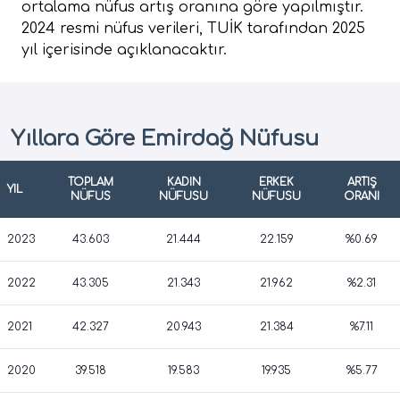
ortalama nüfus artış oranına göre yapılmıştır.
2024 resmi nüfus verileri, TUİK tarafından 2025
yıl içerisinde açıklanacaktır.
Yıllara Göre Emirdağ Nüfusu
TOPLAM
KADIN
ERKEK
ARTIŞ
YIL
NÜFUS
NÜFUSU
NÜFUSU
ORANI
2023
43.603
21.444
22.159
%0.69
2022
43.305
21.343
21.962
%2.31
2021
42.327
20.943
21.384
%7.11
2020
39.518
19.583
19.935
%5.77