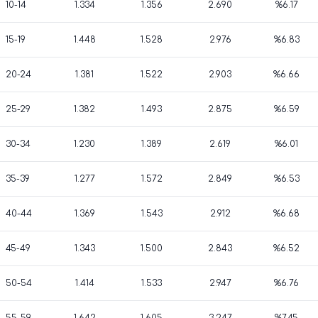
10-14
1.334
1.356
2.690
%6.17
15-19
1.448
1.528
2.976
%6.83
20-24
1.381
1.522
2.903
%6.66
25-29
1.382
1.493
2.875
%6.59
30-34
1.230
1.389
2.619
%6.01
35-39
1.277
1.572
2.849
%6.53
40-44
1.369
1.543
2.912
%6.68
45-49
1.343
1.500
2.843
%6.52
50-54
1.414
1.533
2.947
%6.76