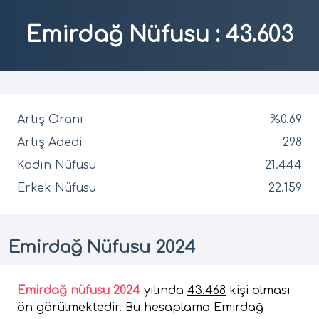
Emirdağ Nüfusu
:
43.603
Artış Oranı
%0.69
Artış Adedi
298
Kadın Nüfusu
21.444
Erkek Nüfusu
22.159
Emirdağ Nüfusu 2024
Emirdağ nüfusu 2024
yılında
43.468
kişi olması
ön görülmektedir. Bu hesaplama Emirdağ