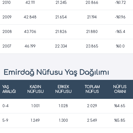
2010
42.111
21.245
20.866
-%1.72
2009
42.848
21.654
21.194
-%1.96
2008
43.706
21.826
21.880
-%5.4
2007
46.199
22.334
23.865
%0.0
Emirdağ Nüfusu Yaş Dağılımı
YAŞ
KADIN
ERKEK
TOPLAM
NÜFUS
ARALIĞI
NÜFUSU
NÜFUSU
NÜFUS
ORANI
0-4
1.001
1.028
2.029
%4.65
5-9
1.249
1.300
2.549
%5.85