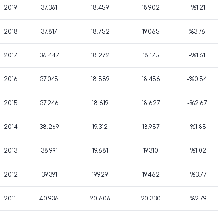
2019
37.361
18.459
18.902
-%1.21
2018
37.817
18.752
19.065
%3.76
2017
36.447
18.272
18.175
-%1.61
2016
37.045
18.589
18.456
-%0.54
2015
37.246
18.619
18.627
-%2.67
2014
38.269
19.312
18.957
-%1.85
2013
38.991
19.681
19.310
-%1.02
2012
39.391
19.929
19.462
-%3.77
2011
40.936
20.606
20.330
-%2.79