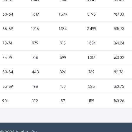
55-59
1.642
1.605
3.247
%7.45
60-64
1.619
1.579
3.198
%7.33
65-69
1.315
1.184
2.499
%5.73
70-74
979
915
1.894
%4.34
75-79
718
599
1.317
%3.02
80-84
443
326
769
%1.76
85-89
198
130
328
%0.75
90+
102
57
159
%0.36