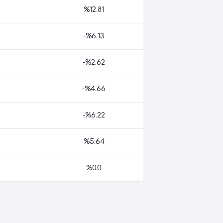
%12.81
-%6.13
-%2.62
-%4.66
-%6.22
%5.64
%0.0