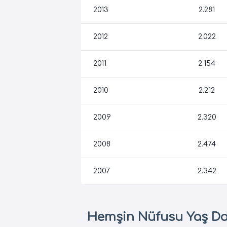
2013
2.281
2012
2.022
2011
2.154
2010
2.212
2009
2.320
2008
2.474
2007
2.342
Hemşin Nüfusu Yaş Da