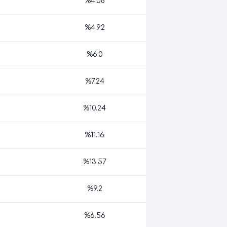
%4.08
%4.92
%6.0
%7.24
%10.24
%11.16
%13.57
%9.2
%6.56