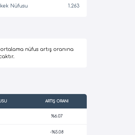
kek Nüfusu
1.263
ortalama nüfus artış oranına
caktır.
USU
ARTIŞ ORANI
%6.07
-%5.08