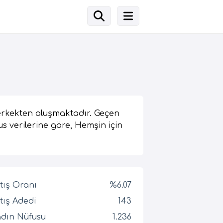
 erkekten oluşmaktadır. Geçen
us verilerine göre, Hemşin için
tış Oranı
%6.07
tış Adedi
143
dın Nüfusu
1.236