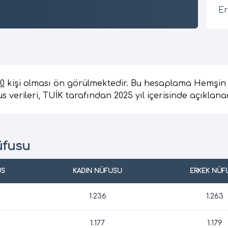
Er
20
kişi olması ön görülmektedir. Bu hesaplama Hemşin 
s verileri, TUİK tarafından 2025 yıl içerisinde açıklana
üfusu
US
KADIN NÜFUSU
ERKEK NÜF
1.236
1.263
1.177
1.179