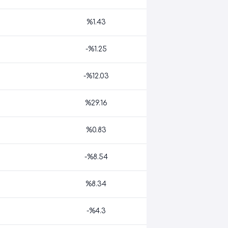
%1.43
-%1.25
-%12.03
%29.16
%0.83
-%8.54
%8.34
-%4.3