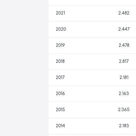
2021
2.482
2020
2.447
2019
2.478
2018
2.817
2017
2.181
2016
2.163
2015
2.365
2014
2.183