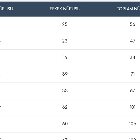
NÜFUSU
ERKEK NÜFUSU
TOPLAM N
1
25
56
4
23
47
16
34
2
39
71
4
33
67
9
62
101
5
60
105