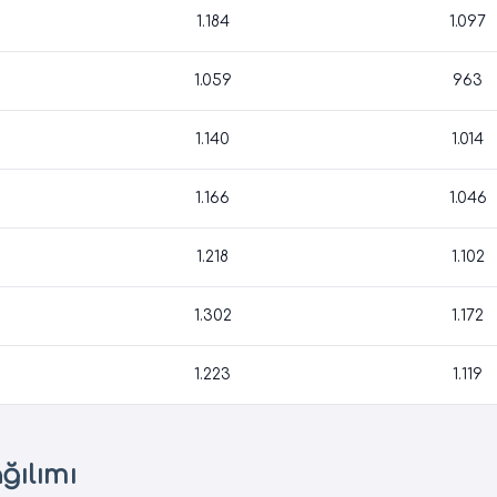
1.184
1.097
1.059
963
1.140
1.014
1.166
1.046
1.218
1.102
1.302
1.172
1.223
1.119
ğılımı