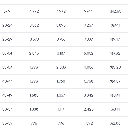
15-19
4.772
4.972
9.744
%12.63
20-24
3.362
3.895
7.257
%9.41
25-29
3.573
3.736
7.309
%9.47
30-34
2.845
3.187
6.032
%7.82
35-39
1.998
2.038
4.036
%5.23
40-44
1.998
1.760
3.758
%4.87
45-49
1.685
1.357
3.042
%3.94
50-54
1.308
1.117
2.425
%3.14
55-59
796
796
1.592
%2.06