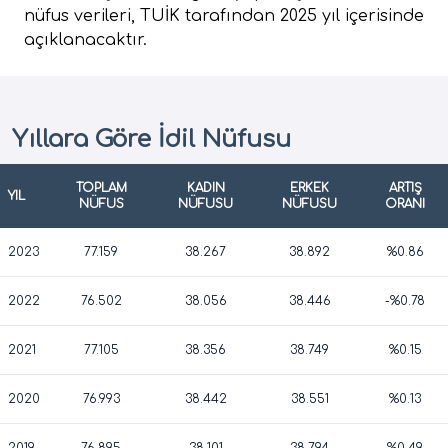
nüfus verileri, TUİK tarafından 2025 yıl içerisinde
açıklanacaktır.
Yıllara Göre İdil Nüfusu
TOPLAM
KADIN
ERKEK
ARTIŞ
YIL
NÜFUS
NÜFUSU
NÜFUSU
ORANI
2023
77.159
38.267
38.892
%0.86
2022
76.502
38.056
38.446
-%0.78
2021
77.105
38.356
38.749
%0.15
2020
76.993
38.442
38.551
%0.13