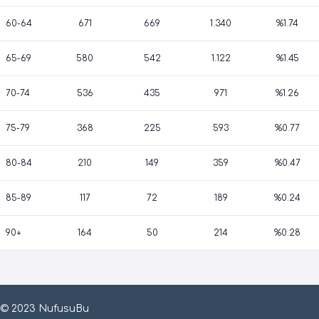
60-64
671
669
1.340
%1.74
65-69
580
542
1.122
%1.45
70-74
536
435
971
%1.26
75-79
368
225
593
%0.77
80-84
210
149
359
%0.47
85-89
117
72
189
%0.24
90+
164
50
214
%0.28
© 2023 NufusuBu