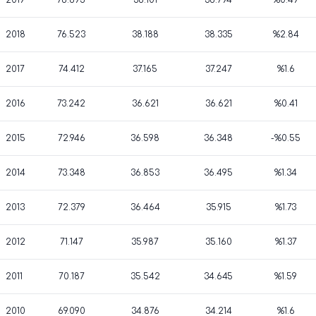
2019
76.895
38.101
38.794
%0.49
2018
76.523
38.188
38.335
%2.84
2017
74.412
37.165
37.247
%1.6
2016
73.242
36.621
36.621
%0.41
2015
72.946
36.598
36.348
-%0.55
2014
73.348
36.853
36.495
%1.34
2013
72.379
36.464
35.915
%1.73
2012
71.147
35.987
35.160
%1.37
2011
70.187
35.542
34.645
%1.59
2010
69.090
34.876
34.214
%1.6