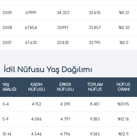
2009
67.999
34.323
33.676
%0.21
2008
67.854
33.997
33.857
%0.33
2007
67.630
33.835
33.795
%0.0
İdil Nüfusu Yaş Dağılımı
YAŞ
KADIN
ERKEK
TOPLAM
NÜFUS
ARALIĞI
NÜFUSU
NÜFUSU
NÜFUS
ORANI
0-4
4.152
4.299
8.451
%10.95
5-9
4.586
4.797
9.383
%12.16
10-14
4.546
4.796
9.342
%12.11