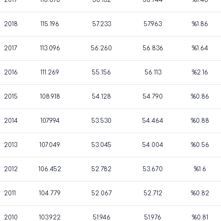
2019
116.876
58.132
58.744
%1.46
2018
115.196
57.233
57.963
%1.86
2017
113.096
56.260
56.836
%1.64
2016
111.269
55.156
56.113
%2.16
2015
108.918
54.128
54.790
%0.86
2014
107.994
53.530
54.464
%0.88
2013
107.049
53.045
54.004
%0.56
2012
106.452
52.782
53.670
%1.6
2011
104.779
52.067
52.712
%0.82
2010
103.922
51.946
51.976
%0.81