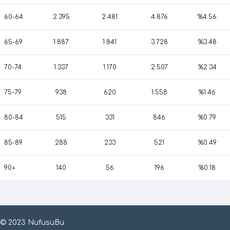
60-64
2.395
2.481
4.876
%4.56
65-69
1.887
1.841
3.728
%3.48
70-74
1.337
1.170
2.507
%2.34
75-79
938
620
1.558
%1.46
80-84
515
331
846
%0.79
85-89
288
233
521
%0.49
90+
140
56
196
%0.18
© 2023 NufusuBu