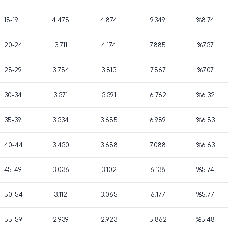
15-19
4.475
4.874
9.349
%8.74
20-24
3.711
4.174
7.885
%7.37
25-29
3.754
3.813
7.567
%7.07
30-34
3.371
3.391
6.762
%6.32
35-39
3.334
3.655
6.989
%6.53
40-44
3.430
3.658
7.088
%6.63
45-49
3.036
3.102
6.138
%5.74
50-54
3.112
3.065
6.177
%5.77
55-59
2.939
2.923
5.862
%5.48