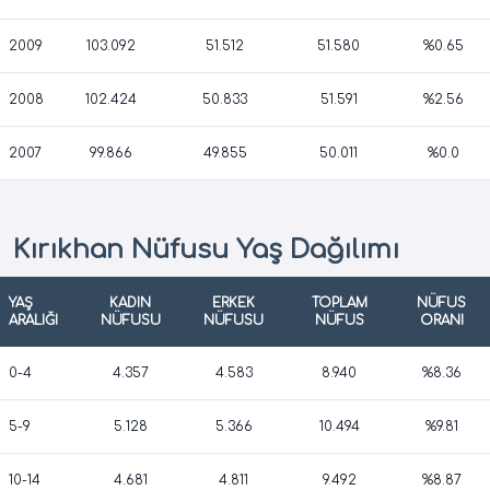
2009
103.092
51.512
51.580
%0.65
2008
102.424
50.833
51.591
%2.56
2007
99.866
49.855
50.011
%0.0
Kırıkhan Nüfusu Yaş Dağılımı
YAŞ
KADIN
ERKEK
TOPLAM
NÜFUS
ARALIĞI
NÜFUSU
NÜFUSU
NÜFUS
ORANI
0-4
4.357
4.583
8.940
%8.36
5-9
5.128
5.366
10.494
%9.81
10-14
4.681
4.811
9.492
%8.87