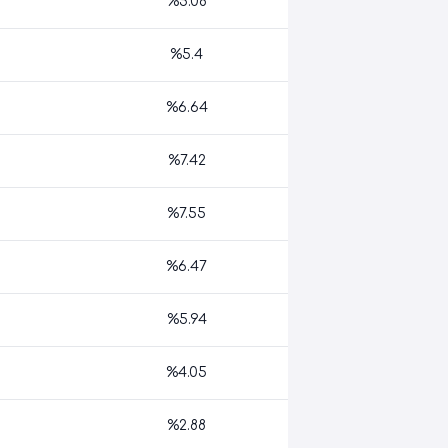
%5.08
%5.4
%6.64
%7.42
%7.55
%6.47
%5.94
%4.05
%2.88