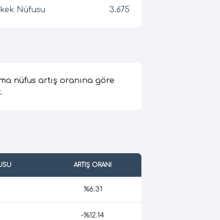
kek Nüfusu
3.675
ma nüfus artış oranına göre
.
USU
ARTIŞ ORANI
%6.31
-%12.14