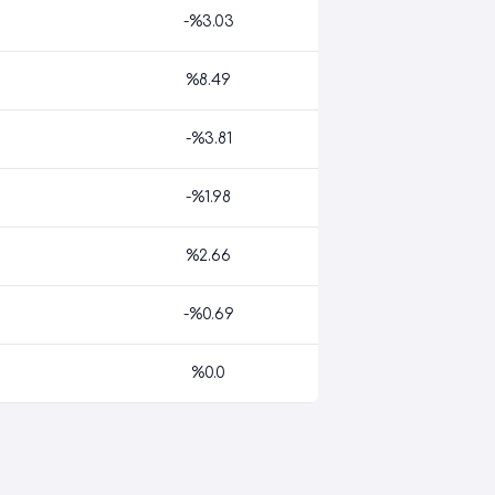
-%3.03
%8.49
-%3.81
-%1.98
%2.66
-%0.69
%0.0