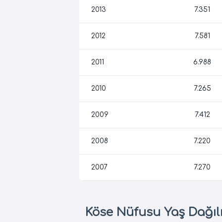
2013
7.351
2012
7.581
2011
6.988
2010
7.265
2009
7.412
2008
7.220
2007
7.270
Köse Nüfusu Yaş Dağıl