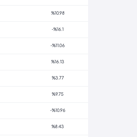
%10.98
-%16.1
-%11.06
%16.13
%3.77
%9.75
-%10.96
%8.43