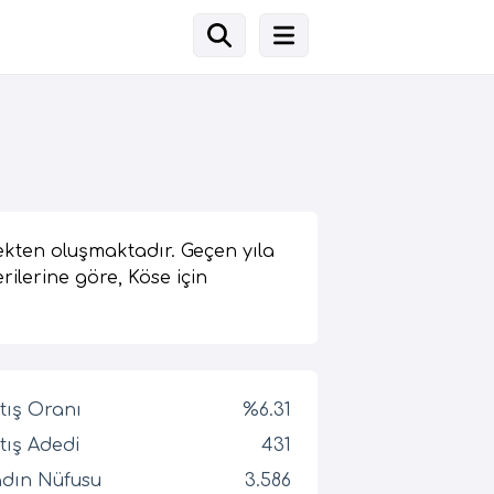
ekten oluşmaktadır. Geçen yıla
rilerine göre, Köse için
tış Oranı
%6.31
tış Adedi
431
dın Nüfusu
3.586