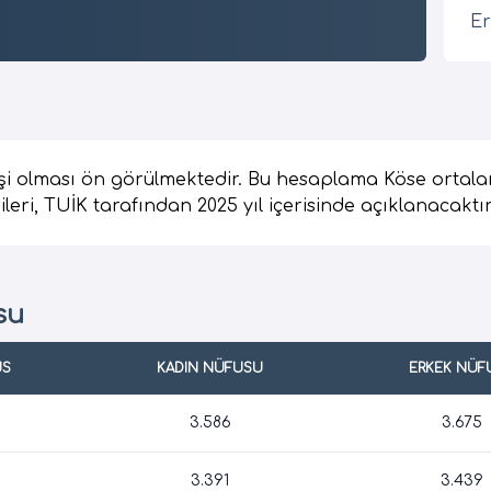
Er
şi olması ön görülmektedir. Bu hesaplama Köse ortala
ileri, TUİK tarafından 2025 yıl içerisinde açıklanacaktır
su
US
KADIN NÜFUSU
ERKEK NÜF
3.586
3.675
3.391
3.439