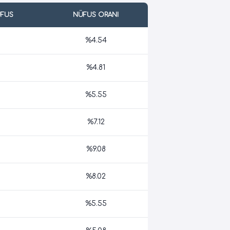
ÜFUS
NÜFUS ORANI
%4.54
%4.81
%5.55
%7.12
%9.08
%8.02
%5.55