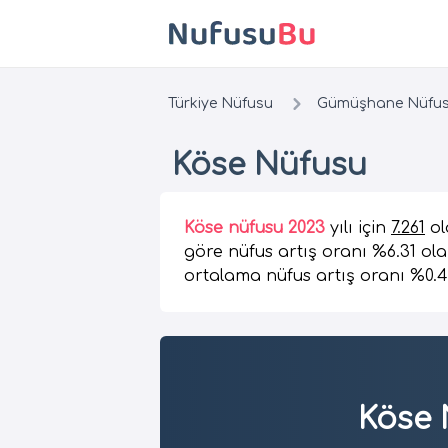
Türkiye Nüfusu
Gümüşhane Nüfu
Köse Nüfusu
Köse nüfusu 2023
yılı için
7.261
ol
göre nüfus artış oranı %6.31 ola
ortalama nüfus artış oranı %0.4
Köse 