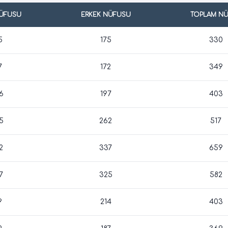
NÜFUSU
ERKEK NÜFUSU
TOPLAM N
5
175
330
7
172
349
6
197
403
5
262
517
2
337
659
7
325
582
9
214
403