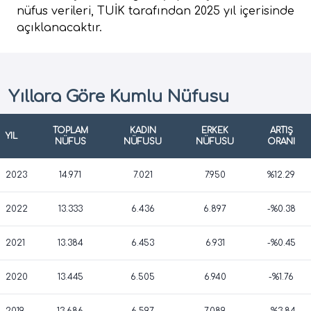
nüfus verileri, TUİK tarafından 2025 yıl içerisinde
açıklanacaktır.
Yıllara Göre Kumlu Nüfusu
TOPLAM
KADIN
ERKEK
ARTIŞ
YIL
NÜFUS
NÜFUSU
NÜFUSU
ORANI
2023
14.971
7.021
7.950
%12.29
2022
13.333
6.436
6.897
-%0.38
2021
13.384
6.453
6.931
-%0.45
2020
13.445
6.505
6.940
-%1.76