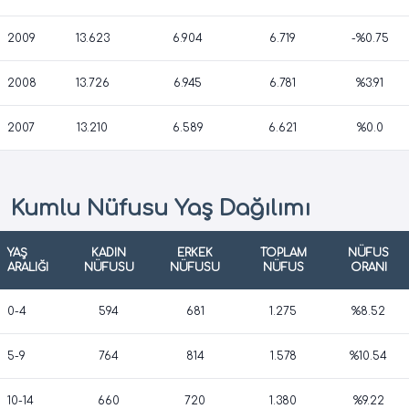
2009
13.623
6.904
6.719
-%0.75
2008
13.726
6.945
6.781
%3.91
2007
13.210
6.589
6.621
%0.0
Kumlu Nüfusu Yaş Dağılımı
YAŞ
KADIN
ERKEK
TOPLAM
NÜFUS
ARALIĞI
NÜFUSU
NÜFUSU
NÜFUS
ORANI
0-4
594
681
1.275
%8.52
5-9
764
814
1.578
%10.54
10-14
660
720
1.380
%9.22