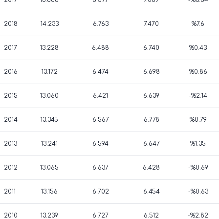
2019
13.686
6.597
7.089
-%3.84
2018
14.233
6.763
7.470
%7.6
2017
13.228
6.488
6.740
%0.43
2016
13.172
6.474
6.698
%0.86
2015
13.060
6.421
6.639
-%2.14
2014
13.345
6.567
6.778
%0.79
2013
13.241
6.594
6.647
%1.35
2012
13.065
6.637
6.428
-%0.69
2011
13.156
6.702
6.454
-%0.63
2010
13.239
6.727
6.512
-%2.82