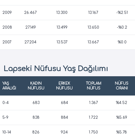
2009
26.467
13.300
13.167
-%2.51
2008
27.149
13.499
13.650
-%0.2
2007
27.204
13.537
13.667
%0.0
Lapseki Nüfusu Yaş Dağılımı
YAŞ
KADIN
ERKEK
TOPLAM
NÜFUS
ARALIĞI
NÜFUSU
NÜFUSU
NÜFUS
ORANI
0-4
683
684
1.367
%4.52
5-9
838
884
1.722
%5.69
10-14
826
924
1.750
%5.78