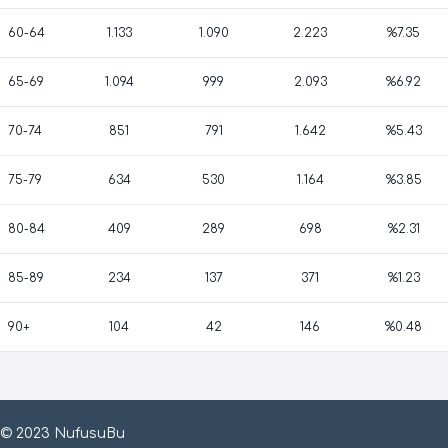
60-64
1.133
1.090
2.223
%7.35
65-69
1.094
999
2.093
%6.92
70-74
851
791
1.642
%5.43
75-79
634
530
1.164
%3.85
80-84
409
289
698
%2.31
85-89
234
137
371
%1.23
90+
104
42
146
%0.48
© 2023 NufusuBu