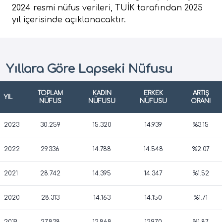
2024 resmi nüfus verileri, TUİK tarafından 2025
yıl içerisinde açıklanacaktır.
Yıllara Göre Lapseki Nüfusu
TOPLAM
KADIN
ERKEK
ARTIŞ
YIL
NÜFUS
NÜFUSU
NÜFUSU
ORANI
2023
30.259
15.320
14.939
%3.15
2022
29.336
14.788
14.548
%2.07
2021
28.742
14.395
14.347
%1.52
2020
28.313
14.163
14.150
%1.71