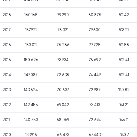
2019
164.835
82.286
82.549
%2.92
2018
160.165
79.290
80.875
%1.42
2017
157.921
78.321
79.600
%3.21
2016
153.011
75.286
77.725
%1.58
2015
150.626
73.934
76.692
%2.41
2014
147.087
72.638
74.449
%2.41
2013
143.624
70.637
72.987
%0.82
2012
142.455
69.042
73.413
%1.21
2011
140.753
68.059
72.694
%5.11
2010
133.916
66.473
67.443
-%0.7