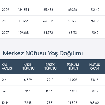
2009
134.854
65.458
69.396
%2.42
2008
131.666
64.808
66.858
%1.37
2007
129.885
64.772
65.113
%0.0
Merkez Nüfusu Yaş Dağılımı
YAŞ
KADIN
ERKEK
TOPLAM
NÜFUS
ARALIĞI
NÜFUSU
NÜFUSU
NÜFUS
ORANI
0-4
6.829
7.210
14.039
%8.16
5-9
7.878
8.463
16.341
%9.5
10-14
7.245
7.581
14.826
%8.62