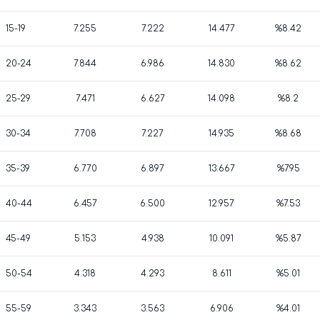
15-19
7.255
7.222
14.477
%8.42
20-24
7.844
6.986
14.830
%8.62
25-29
7.471
6.627
14.098
%8.2
30-34
7.708
7.227
14.935
%8.68
35-39
6.770
6.897
13.667
%7.95
40-44
6.457
6.500
12.957
%7.53
45-49
5.153
4.938
10.091
%5.87
50-54
4.318
4.293
8.611
%5.01
55-59
3.343
3.563
6.906
%4.01