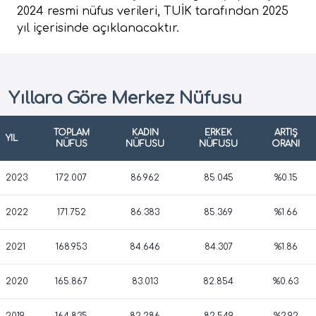
2024 resmi nüfus verileri, TUİK tarafından 2025
yıl içerisinde açıklanacaktır.
Yıllara Göre Merkez Nüfusu
TOPLAM
KADIN
ERKEK
ARTIŞ
YIL
NÜFUS
NÜFUSU
NÜFUSU
ORANI
2023
172.007
86.962
85.045
%0.15
2022
171.752
86.383
85.369
%1.66
2021
168.953
84.646
84.307
%1.86
2020
165.867
83.013
82.854
%0.63