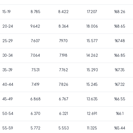
15-19
8.785
8.422
17.207
%8.26
20-24
9.642
8.364
18.006
%8.65
25-29
7.607
7.970
15.577
%7.48
30-34
7.064
7.198
14.262
%6.85
35-39
7.531
7.762
15.293
%7.35
40-44
7.419
7.826
15.245
%7.32
45-49
6.868
6.767
13.635
%6.55
50-54
6.370
6.321
12.691
%6.1
55-59
5.772
5.553
11.325
%5.44