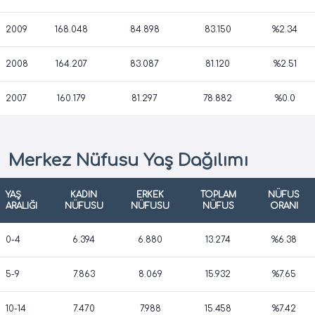
2009
168.048
84.898
83.150
%2.34
2008
164.207
83.087
81.120
%2.51
2007
160.179
81.297
78.882
%0.0
Merkez Nüfusu Yaş Dağılımı
YAŞ
KADIN
ERKEK
TOPLAM
NÜFUS
ARALIĞI
NÜFUSU
NÜFUSU
NÜFUS
ORANI
0-4
6.394
6.880
13.274
%6.38
5-9
7.863
8.069
15.932
%7.65
10-14
7.470
7.988
15.458
%7.42