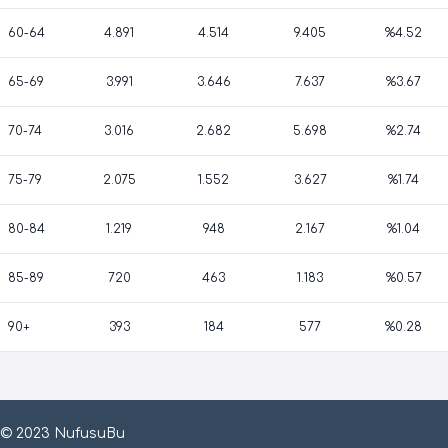
60-64
4.891
4.514
9.405
%4.52
65-69
3.991
3.646
7.637
%3.67
70-74
3.016
2.682
5.698
%2.74
75-79
2.075
1.552
3.627
%1.74
80-84
1.219
948
2.167
%1.04
85-89
720
463
1.183
%0.57
90+
393
184
577
%0.28
© 2023 NufusuBu