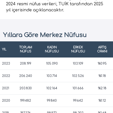
2024 resmi nüfus verileri, TUİK tarafından 2025
yıl içerisinde açıklanacaktır.
Yıllara Göre Merkez Nüfusu
TOPLAM
KADIN
ERKEK
ARTIŞ
YIL
NÜFUS
NÜFUSU
NÜFUSU
ORANI
2023
208.199
105.090
103.109
%0.95
2022
206.240
103.714
102.526
%1.18
2021
203.830
102.164
101.666
%2.18
2020
199.482
99.840
99.642
%1.12