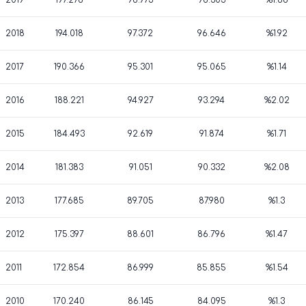
2019
197.276
98.973
98.303
%1.68
2018
194.018
97.372
96.646
%1.92
2017
190.366
95.301
95.065
%1.14
2016
188.221
94.927
93.294
%2.02
2015
184.493
92.619
91.874
%1.71
2014
181.383
91.051
90.332
%2.08
2013
177.685
89.705
87.980
%1.3
2012
175.397
88.601
86.796
%1.47
2011
172.854
86.999
85.855
%1.54
2010
170.240
86.145
84.095
%1.3