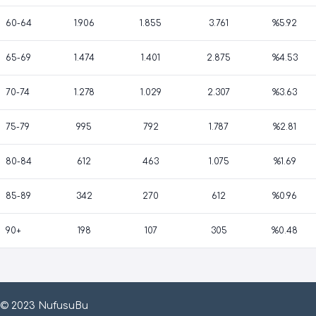
60-64
1.906
1.855
3.761
%5.92
65-69
1.474
1.401
2.875
%4.53
70-74
1.278
1.029
2.307
%3.63
75-79
995
792
1.787
%2.81
80-84
612
463
1.075
%1.69
85-89
342
270
612
%0.96
90+
198
107
305
%0.48
© 2023 NufusuBu