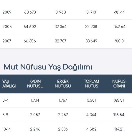
2009
63.673
31.963
31.710
-%1.44
2008
64.602
32.364
32.238
-%2.64
2007
66.356
32.707
33.649
%0.0
Mut Nüfusu Yaş Dağılımı
YAŞ
KADIN
ERKEK
TOPLAM
NÜFUS
ARALIĞI
NÜFUSU
NÜFUSU
NÜFUS
ORANI
0-4
1.734
1.767
3.501
%5.51
5-9
2.087
2.257
4.344
%6.84
10-14
2.246
2.336
4.582
%7.21