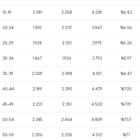
15-19
2.081
2.258
4.339
%6.83
20-24
1.810
2.037
3.847
%6.06
25-29
1.928
2.051
3.979
%6.26
30-34
1.867
1.926
3.793
%5.97
35-39
2.009
2.098
4.107
%6.47
40-44
2.189
2.290
4.479
%7.05
45-49
2.201
2.301
4.502
%7.09
50-54
2.345
2.464
4.809
%7.57
55-59
2.306
2.206
4.512
%7.1