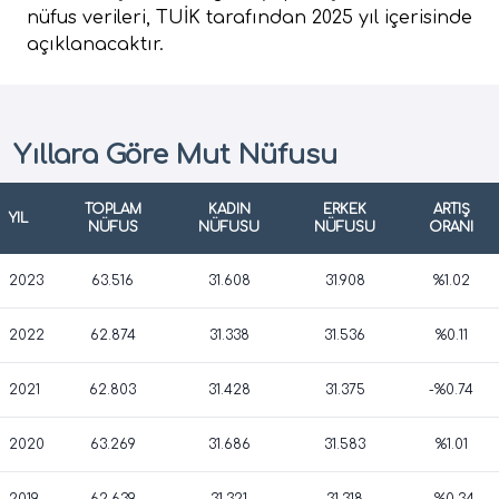
nüfus verileri, TUİK tarafından 2025 yıl içerisinde
açıklanacaktır.
Yıllara Göre Mut Nüfusu
TOPLAM
KADIN
ERKEK
ARTIŞ
YIL
NÜFUS
NÜFUSU
NÜFUSU
ORANI
2023
63.516
31.608
31.908
%1.02
2022
62.874
31.338
31.536
%0.11
2021
62.803
31.428
31.375
-%0.74
2020
63.269
31.686
31.583
%1.01