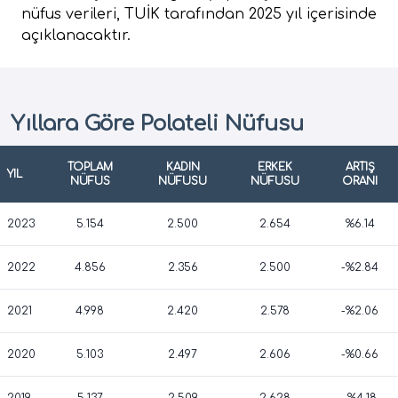
nüfus verileri, TUİK tarafından 2025 yıl içerisinde
açıklanacaktır.
Yıllara Göre Polateli Nüfusu
TOPLAM
KADIN
ERKEK
ARTIŞ
YIL
NÜFUS
NÜFUSU
NÜFUSU
ORANI
2023
5.154
2.500
2.654
%6.14
2022
4.856
2.356
2.500
-%2.84
2021
4.998
2.420
2.578
-%2.06
2020
5.103
2.497
2.606
-%0.66