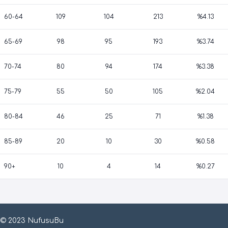
60-64
109
104
213
%4.13
65-69
98
95
193
%3.74
70-74
80
94
174
%3.38
75-79
55
50
105
%2.04
80-84
46
25
71
%1.38
85-89
20
10
30
%0.58
90+
10
4
14
%0.27
© 2023 NufusuBu