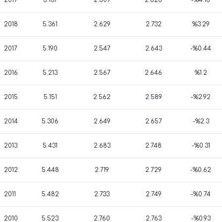
2019
5.137
2.509
2.628
-%4.18
2018
5.361
2.629
2.732
%3.29
2017
5.190
2.547
2.643
-%0.44
2016
5.213
2.567
2.646
%1.2
2015
5.151
2.562
2.589
-%2.92
2014
5.306
2.649
2.657
-%2.3
2013
5.431
2.683
2.748
-%0.31
2012
5.448
2.719
2.729
-%0.62
2011
5.482
2.733
2.749
-%0.74
2010
5.523
2.760
2.763
-%0.93