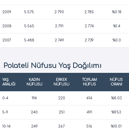
2009
5.575
2.790
2.785
%0.18
2008
5.565
2.791
2.774
%1.4
2007
5.488
2.749
2.739
%0.0
Polateli Nüfusu Yaş Dağılımı
YAŞ
KADIN
ERKEK
TOPLAM
NÜFUS
ARALIĞI
NÜFUSU
NÜFUSU
NÜFUS
ORANI
0-4
194
220
414
%8.03
5-9
240
251
491
%9.53
10-14
249
267
516
%10.01