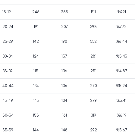
15-19
246
265
511
%9.91
20-24
191
207
398
%7.72
25-29
142
190
332
%6.44
30-34
124
157
281
%5.45
35-39
115
136
251
%4.87
40-44
134
136
270
%5.24
45-49
145
134
279
%5.41
50-54
158
161
319
%6.19
55-59
144
148
292
%5.67