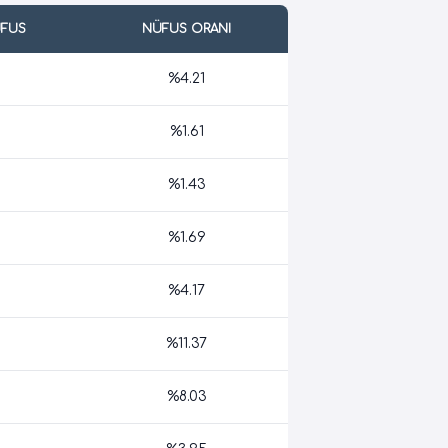
ÜFUS
NÜFUS ORANI
%4.21
%1.61
%1.43
%1.69
%4.17
%11.37
%8.03