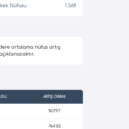
kek Nüfusu
1.368
dere ortalama nüfus artış
açıklanacaktır.
USU
ARTIŞ ORANI
%17.97
-%4.82