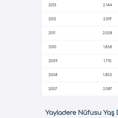
2013
2.144
2012
2.019
2011
2.058
2010
1.838
2009
1.710
2008
1.853
2007
2.087
Yayladere Nüfusu Yaş 