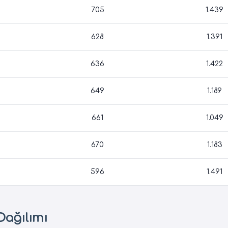
705
1.439
628
1.391
636
1.422
649
1.189
661
1.049
670
1.183
596
1.491
Dağılımı