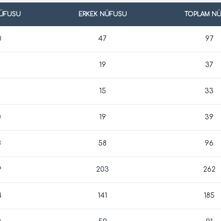
NÜFUSU
ERKEK NÜFUSU
TOPLAM N
0
47
97
19
37
15
33
0
19
39
8
58
96
9
203
262
4
141
185