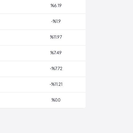
%6.19
-%1.9
%11.97
%7.49
-%7.72
-%11.21
%0.0