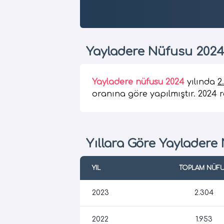
Yayladere Nüfusu 202
Yayladere nüfusu 2024
yılında
2
oranına göre yapılmıştır. 2024 re
Yıllara Göre Yayladere
YIL
TOPLAM NÜF
2023
2.304
2022
1.953