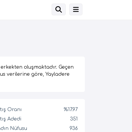
8 erkekten oluşmaktadır. Geçen
fus verilerine göre, Yayladere
tış Oranı
%17.97
tış Adedi
351
dın Nüfusu
936