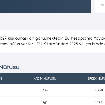
Er
4
.327
kişi olması ön görülmektedir. Bu hesaplama Yayla
smi nüfus verileri, TUİK tarafından 2025 yıl içerisinde 
 Nüfusu
US
KADIN NÜFUSU
ERKEK NÜF
936
1.368
761
1.192