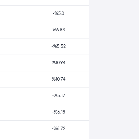
-%5.0
%6.88
-%5.52
%10.94
%10.74
-%5.17
-%6.18
-%8.72