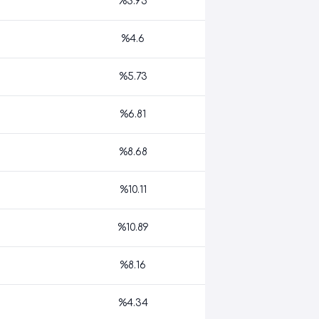
%3.95
%4.6
%5.73
%6.81
%8.68
%10.11
%10.89
%8.16
%4.34