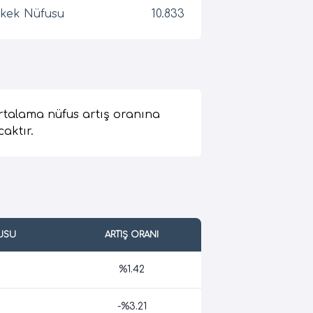
kek Nüfusu
10.833
rtalama nüfus artış oranına
caktır.
USU
ARTIŞ ORANI
%1.42
-%3.21