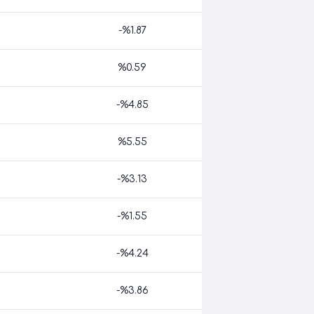
-%1.87
%0.59
-%4.85
%5.55
-%3.13
-%1.55
-%4.24
-%3.86