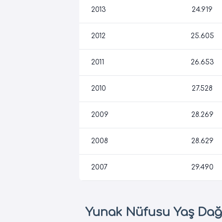
2013
24.919
2012
25.605
2011
26.653
2010
27.528
2009
28.269
2008
28.629
2007
29.490
Yunak Nüfusu Yaş Dağı