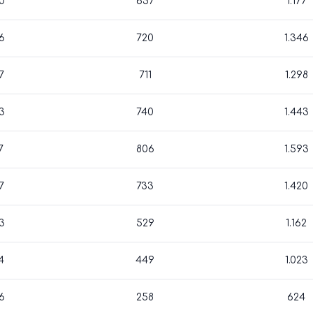
0
657
1.177
6
720
1.346
7
711
1.298
3
740
1.443
7
806
1.593
7
733
1.420
3
529
1.162
4
449
1.023
6
258
624