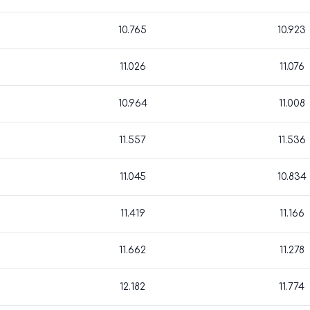
10.765
10.923
11.026
11.076
10.964
11.008
11.557
11.536
11.045
10.834
11.419
11.166
11.662
11.278
12.182
11.774