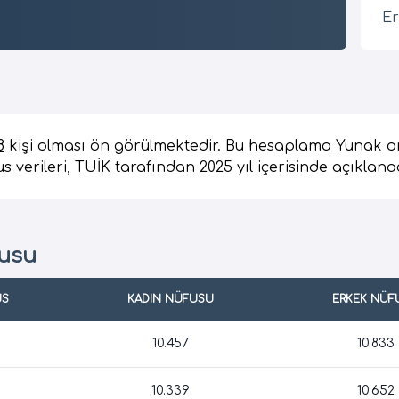
Er
8
kişi olması ön görülmektedir. Bu hesaplama Yunak o
s verileri, TUİK tarafından 2025 yıl içerisinde açıklana
fusu
US
KADIN NÜFUSU
ERKEK NÜF
10.457
10.833
10.339
10.652