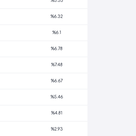
%5.53
%6.32
%6.1
%6.78
%7.48
%6.67
%5.46
%4.81
%2.93