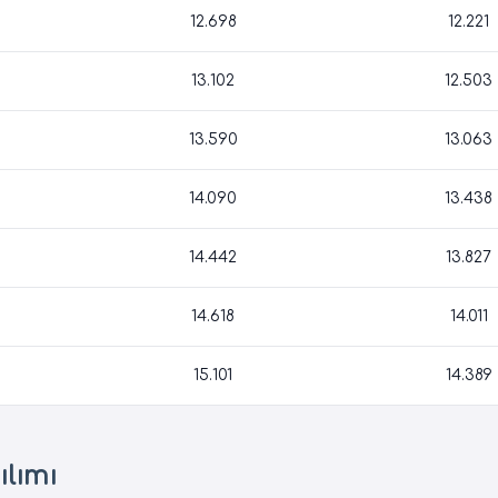
12.698
12.221
13.102
12.503
13.590
13.063
14.090
13.438
14.442
13.827
14.618
14.011
15.101
14.389
lımı