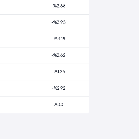
-%2.68
-%3.93
-%3.18
-%2.62
-%1.26
-%2.92
%0.0