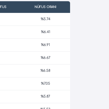
ÜFUS
NÜFUS ORANI
%5.74
%6.41
%6.91
%6.67
%6.58
%7.05
%5.87