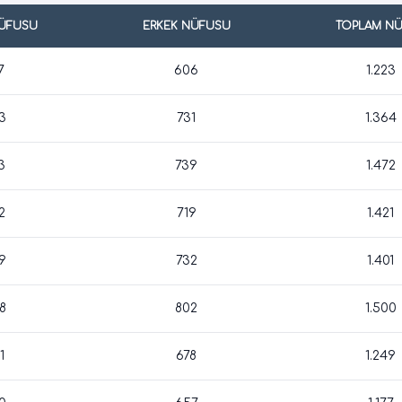
NÜFUSU
ERKEK NÜFUSU
TOPLAM N
7
606
1.223
3
731
1.364
3
739
1.472
2
719
1.421
9
732
1.401
8
802
1.500
1
678
1.249