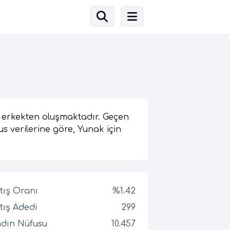
3 erkekten oluşmaktadır. Geçen
us verilerine göre, Yunak için
tış Oranı
%1.42
tış Adedi
299
dın Nüfusu
10.457